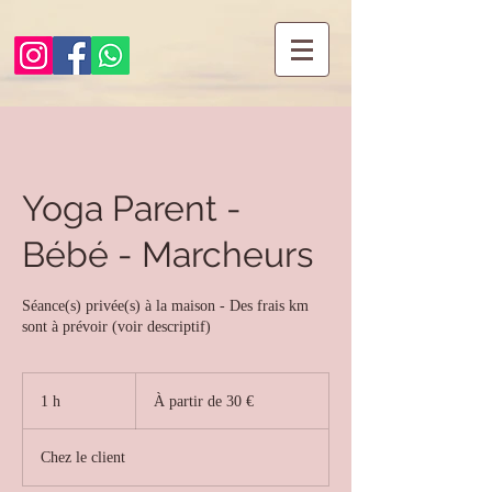
Yoga Parent -
Bébé - Marcheurs
Séance(s) privée(s) à la maison - Des frais km
sont à prévoir (voir descriptif)
À
partir
1 h
1
À partir de 30 €
de
30
euros
Chez le client